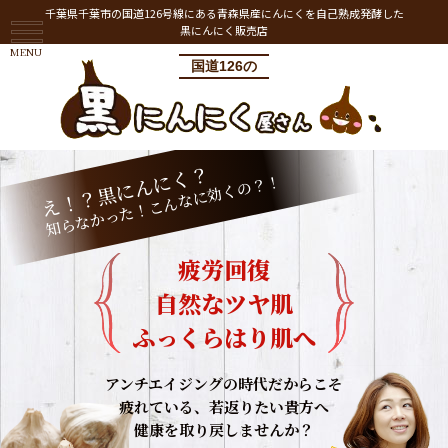
千葉県千葉市の国道126号線にある青森県産にんにくを自己熟成発酵した
黒にんにく販売店
MENU
国道126の
え！？黒にんにく？
知らなかった！こんなに効くの？！
疲労回復
自然なツヤ肌
ふっくらはり肌へ
アンチエイジングの時代だからこそ
疲れている、若返りたい貴方へ
健康を取り戻しませんか？